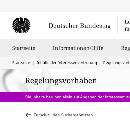
L
fü
Hauptnavigation
Startseite
Informationen/Hilfe
Reg
Sie
Startseite
Inhalte der Interessenvertretung
Regelungsvor
befinden
Regelungsvorhaben
sich
hier:
Die Inhalte beruhen allein auf Angaben der Interessenver
Zurück zu den Suchergebnissen