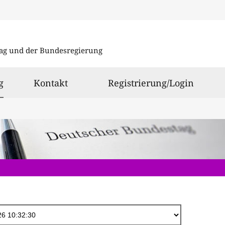
Direkt
zum
ag und der Bundesregierung
Inhalt
ausgewählt
g
Kontakt
Registrierung/Login