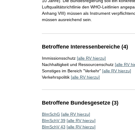
10 Jahre). Die Bundesregierung soll ein konkre
Luftqualitätsrichtlinie den WHO-Leitlinien angepa
Anhang VIII) müssen als Instrument verpflichten
müssen ausreichend sein.
Betroffene Interessenbereiche (4)
Immissionsschutz
[alle RV hierzu]
Nachhaltigkeit und Ressourcenschutz
[alle RV hi
Sonstiges im Bereich "Verkehr"
[alle RV hierzu]
Verkehrspolitik
[alle RV hierzu]
Betroffene Bundesgesetze (3)
BImSchG
[alle RV hierzu]
BImSchV 39
[alle RV hierzu]
BImSchV 43
[alle RV hierzu]