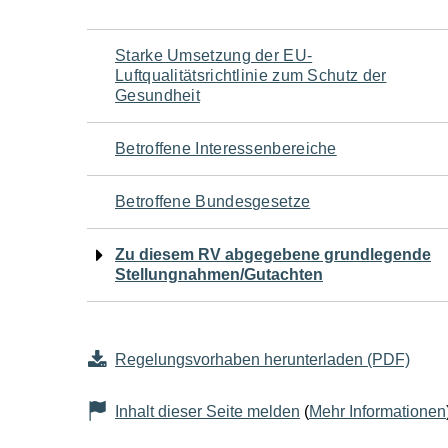
Navigation
Starke Umsetzung der EU-
Luftqualitätsrichtlinie zum Schutz der
für
Gesundheit
den
Betroffene Interessenbereiche
Seiteninhalt
Betroffene Bundesgesetze
Zu diesem RV abgegebene grundlegende
Stellungnahmen/Gutachten
Regelungsvorhaben herunterladen (PDF)
Inhalt dieser Seite melden
(
Mehr Informationen