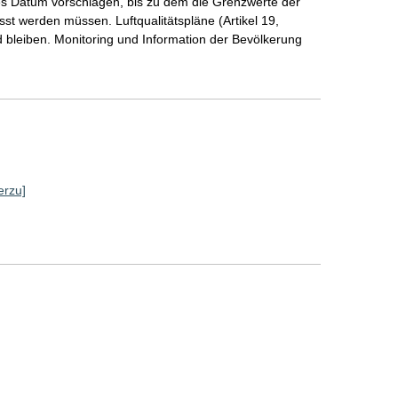
tes Datum vorschlagen, bis zu dem die Grenzwerte der
sst werden müssen. Luftqualitätspläne (Artikel 19,
d bleiben. Monitoring und Information der Bevölkerung
erzu]