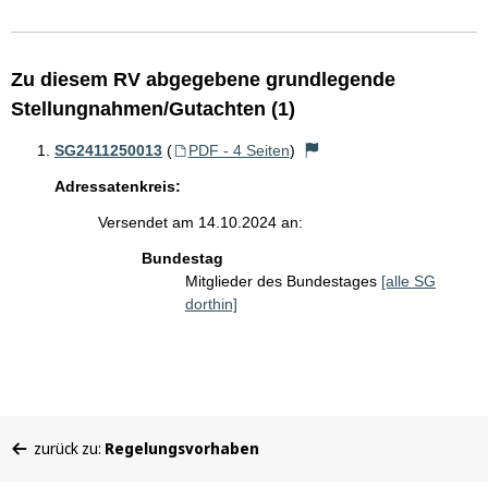
Zu diesem RV abgegebene grundlegende
Stellungnahmen/Gutachten (1)
SG2411250013
(
PDF - 4 Seiten
)
Adressatenkreis:
Versendet am 14.10.2024 an:
Bundestag
Mitglieder des Bundestages
[alle SG
dorthin]
Sie
zurück zu:
Regelungsvorhaben
befinden
sich