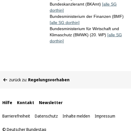
Bundeskanzleramt (BKAmt)
[alle SG
dorthin]
Bundesministerium der Finanzen (BMF)
[alle SG dorthin]
Bundesministerium für Wirtschaft und
Klimaschutz (BMWK) (20. WP)
[alle SG
dorthin]
Sie
zurück zu:
Regelungsvorhaben
befinden
sich
hier:
Interne
Hilfe
Kontakt
Newsletter
Links
Barrierefreiheit
Datenschutz
Inhalte melden
Impressum
© Deutscher Bundestag