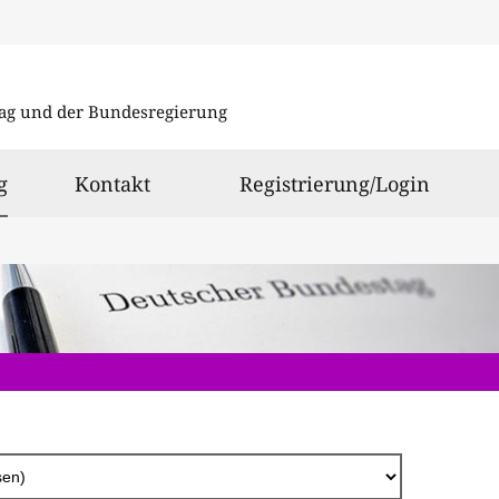
Direkt
zum
ag und der Bundesregierung
Inhalt
ausgewählt
g
Kontakt
Registrierung/Login