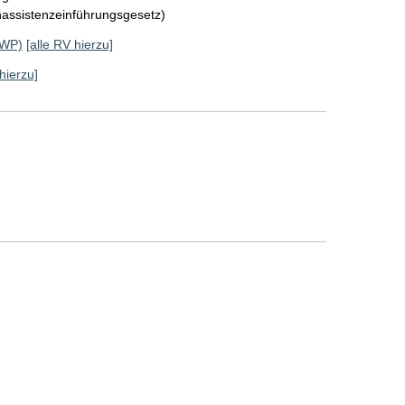
hassistenzeinführungsgesetz)
 WP)
[alle RV hierzu]
hierzu]