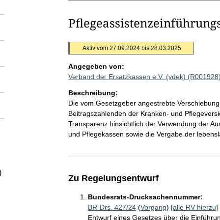
Pflegeassistenzeinführung
Aktiv vom 27.09.2024 bis 28.03.2025
Angegeben von:
Verband der Ersatzkassen e.V. (vdek) (R001928
Beschreibung:
Die vom Gesetzgeber angestrebte Verschiebung d
Beitragszahlenden der Kranken- und Pflegeversic
Transparenz hinsichtlich der Verwendung der A
und Pflegekassen sowie die Vergabe der lebensl
)
Zu Regelungsentwurf
Bundesrats-Drucksachennummer:
BR-Drs. 427/24
(
Vorgang
)
[alle RV hierzu]
Entwurf eines Gesetzes über die Einführun