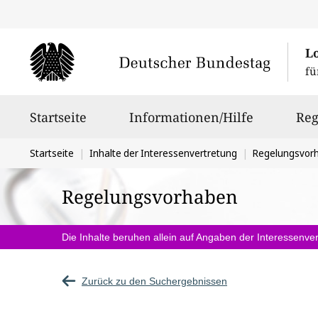
L
fü
Hauptnavigation
Startseite
Informationen/Hilfe
Reg
Sie
Startseite
Inhalte der Interessenvertretung
Regelungsvor
befinden
Regelungsvorhaben
sich
hier:
Die Inhalte beruhen allein auf Angaben der Interessenver
Zurück zu den Suchergebnissen