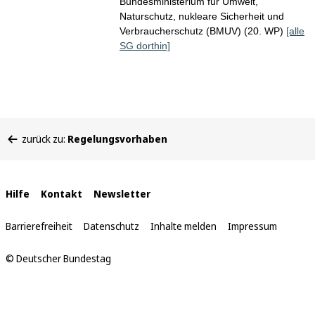
Bundesministerium für Umwelt,
Naturschutz, nukleare Sicherheit und
Verbraucherschutz (BMUV) (20. WP)
[alle
SG dorthin]
Sie
zurück zu:
Regelungsvorhaben
befinden
sich
hier:
Interne
Hilfe
Kontakt
Newsletter
Links
Barrierefreiheit
Datenschutz
Inhalte melden
Impressum
© Deutscher Bundestag