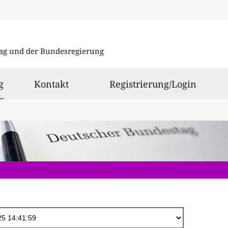
Direkt
zum
ag und der Bundesregierung
Inhalt
ausgewählt
g
Kontakt
Registrierung/Login