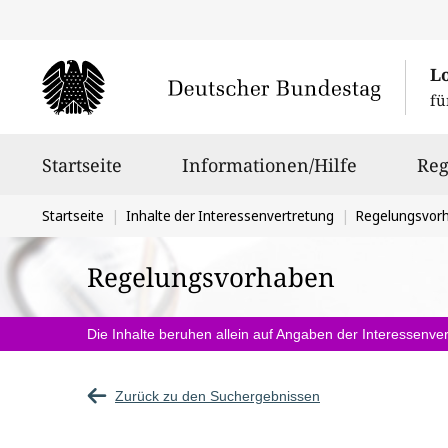
L
fü
Hauptnavigation
Startseite
Informationen/Hilfe
Reg
Sie
Startseite
Inhalte der Interessenvertretung
Regelungsvor
befinden
Regelungsvorhaben
sich
hier:
Die Inhalte beruhen allein auf Angaben der Interessenver
Zurück zu den Suchergebnissen