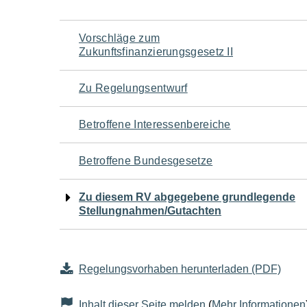
Navigation
Vorschläge zum
Zukunftsfinanzierungsgesetz II
für
Zu Regelungsentwurf
den
Betroffene Interessenbereiche
Seiteninhalt
Betroffene Bundesgesetze
Zu diesem RV abgegebene grundlegende
Stellungnahmen/Gutachten
Regelungsvorhaben herunterladen (PDF)
Inhalt dieser Seite melden
(
Mehr Informationen