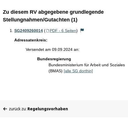
Zu diesem RV abgegebene grundlegende
Stellungnahmen/Gutachten (1)
SG2409260014
(
PDF - 6 Seiten
)
Adressatenkreis:
Versendet am 09.09.2024 an:
Bundesregierung
Bundesministerium für Arbeit und Soziales
(BMAS)
[alle SG dorthin]
Sie
zurück zu:
Regelungsvorhaben
befinden
sich
hier: