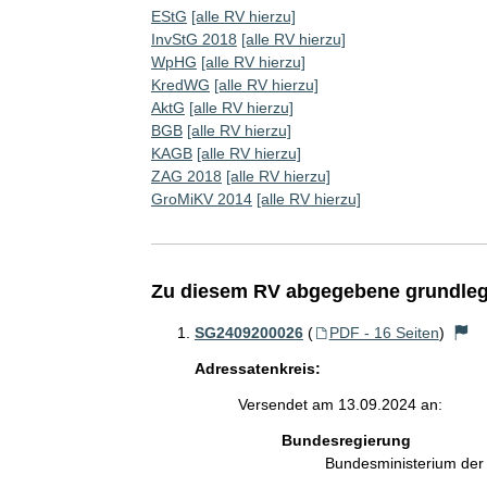
EStG
[alle RV hierzu]
InvStG 2018
[alle RV hierzu]
WpHG
[alle RV hierzu]
KredWG
[alle RV hierzu]
AktG
[alle RV hierzu]
BGB
[alle RV hierzu]
KAGB
[alle RV hierzu]
ZAG 2018
[alle RV hierzu]
GroMiKV 2014
[alle RV hierzu]
Zu diesem RV abgegebene grundleg
SG2409200026
(
PDF - 16 Seiten
)
Adressatenkreis:
Versendet am 13.09.2024 an:
Bundesregierung
Bundesministerium de