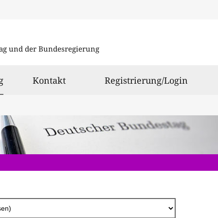
Direkt
zum
ag und der Bundesregierung
Inhalt
ausgewählt
g
Kontakt
Registrierung/Login