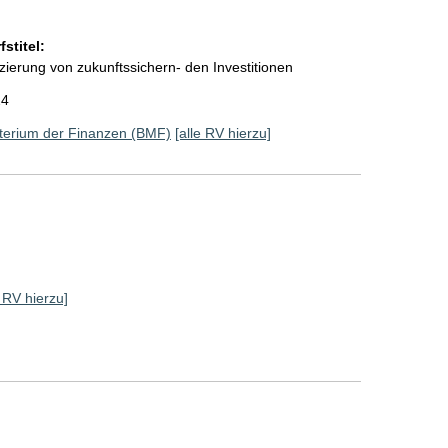
stitel:
ierung von zukunftssichern- den Investitionen
24
terium der Finanzen (BMF)
[alle RV hierzu]
e RV hierzu]