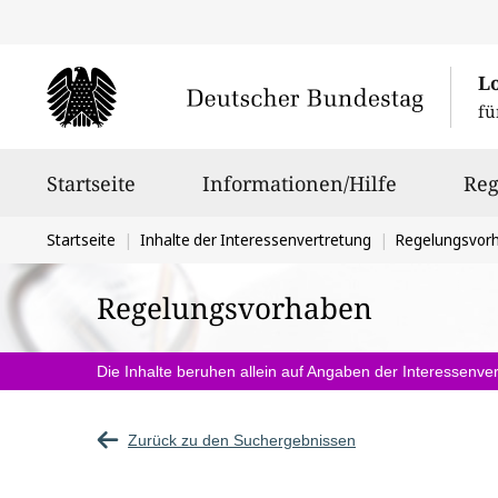
L
fü
Hauptnavigation
Startseite
Informationen/Hilfe
Reg
Sie
Startseite
Inhalte der Interessenvertretung
Regelungsvor
befinden
Regelungsvorhaben
sich
hier:
Die Inhalte beruhen allein auf Angaben der Interessenver
Zurück zu den Suchergebnissen