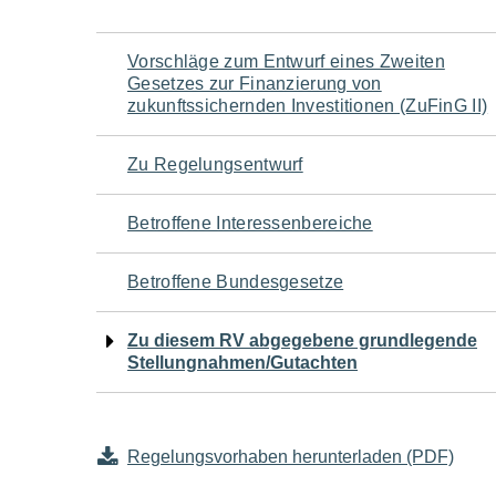
Navigation
Vorschläge zum Entwurf eines Zweiten
Gesetzes zur Finanzierung von
für
zukunftssichernden Investitionen (ZuFinG II)
den
Zu Regelungsentwurf
Seiteninhalt
Betroffene Interessenbereiche
Betroffene Bundesgesetze
Zu diesem RV abgegebene grundlegende
Stellungnahmen/Gutachten
Regelungsvorhaben herunterladen (PDF)