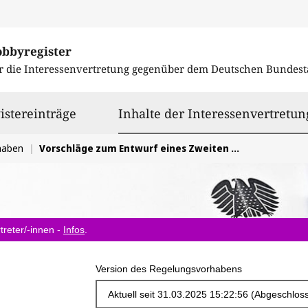
obbyregister
r die Interessenvertretung gegenüber dem
Deutschen Bundest
istereinträge
Inhalte der Interessenvertretun
haben
Vorschläge zum Entwurf eines Zweiten Gesetzes zur Finanzierung von zukunftssichernden Investitionen (ZuFinG II)
treter/-innen -
Infos
.
Version des Regelungsvorhabens