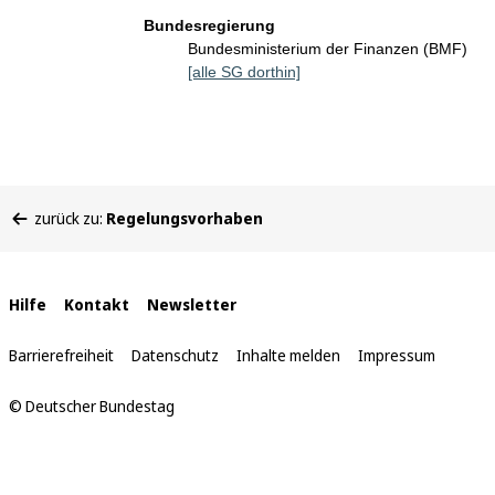
Bundesregierung
Bundesministerium der Finanzen (BMF)
[alle SG dorthin]
Sie
zurück zu:
Regelungsvorhaben
befinden
sich
hier:
Interne
Hilfe
Kontakt
Newsletter
Links
Barrierefreiheit
Datenschutz
Inhalte melden
Impressum
© Deutscher Bundestag