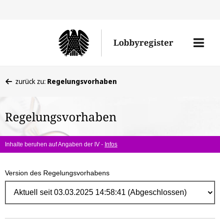
Direk
zum
Men
Lobbyregister
Inhal
öffne
Sie
zurück zu:
Regelungsvorhaben
befinden
sich
Regelungsvorhaben
hier:
Inhalte beruhen auf Angaben der IV -
Infos
Version des Regelungsvorhabens