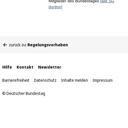
Mitglieder des Bundestages
[alle SG
dorthin]
Sie
zurück zu:
Regelungsvorhaben
befinden
sich
hier:
Interne
Hilfe
Kontakt
Newsletter
Links
Barrierefreiheit
Datenschutz
Inhalte melden
Impressum
© Deutscher Bundestag