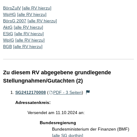
BörsZulV
[alle RV hierzu]
WpHG
[alle RV hierzu]
BörsG 2007
[alle RV hierzu]
AktG
[alle RV hierzu]
EStG
[alle RV hierzu]
WpIG
[alle RV hierzu]
BGB
[alle RV hierzu]
Zu diesem RV abgegebene grundlegende
Stellungnahmen/Gutachten (2)
SG2412170008
(
PDF - 3 Seiten
)
Adressatenkreis:
Versendet am 11.10.2024 an:
Bundesregierung
Bundesministerium der Finanzen (BMF)
[alle SG dorthin]