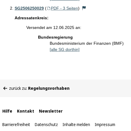
SG2506250029
(
PDF - 3 Seiten
)
Adressatenkreis:
Versendet am 12.06.2025 an:
Bundesregierung
Bundesministerium der Finanzen (BMF)
[alle SG dorthin]
Sie
zurück zu:
Regelungsvorhaben
befinden
sich
hier:
Interne
Hilfe
Kontakt
Newsletter
Links
Barrierefreiheit
Datenschutz
Inhalte melden
Impressum