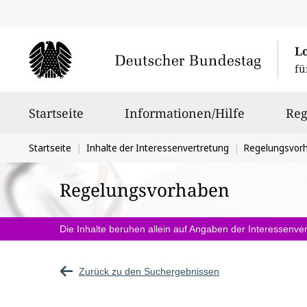
L
fü
Hauptnavigation
Startseite
Informationen/Hilfe
Reg
Sie
Startseite
Inhalte der Interessenvertretung
Regelungsvor
befinden
Regelungsvorhaben
sich
hier:
Die Inhalte beruhen allein auf Angaben der Interessenver
Zurück zu den Suchergebnissen