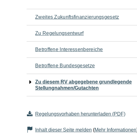
Navigation
Zweites Zukunftsfinanzierungsgesetz
für
Zu Regelungsentwurf
den
Betroffene Interessenbereiche
Seiteninhalt
Betroffene Bundesgesetze
Zu diesem RV abgegebene grundlegende
Stellungnahmen/Gutachten
Regelungsvorhaben herunterladen (PDF)
Inhalt dieser Seite melden
(
Mehr Informationen