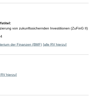
stitel:
ierung von zukunftssichernden Investitionen (ZuFinG II)
24
terium der Finanzen (BMF)
[alle RV hierzu]
e RV hierzu]