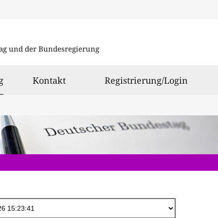
Direkt
zum
ag und der Bundesregierung
Inhalt
ausgewählt
g
Kontakt
Registrierung/Login