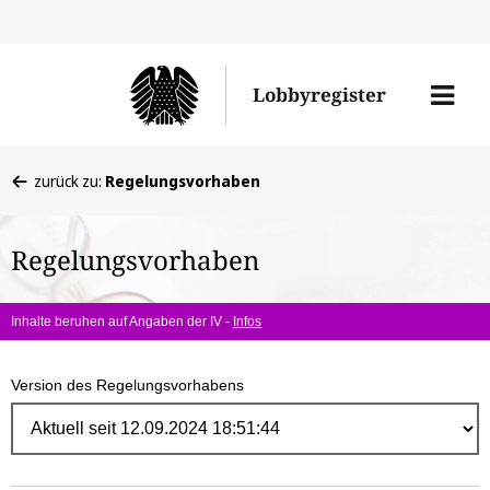
Direk
zum
Men
Lobbyregister
Inhal
öffne
Sie
zurück zu:
Regelungsvorhaben
befinden
sich
Regelungsvorhaben
hier:
Inhalte beruhen auf Angaben der IV -
Infos
Version des Regelungsvorhabens