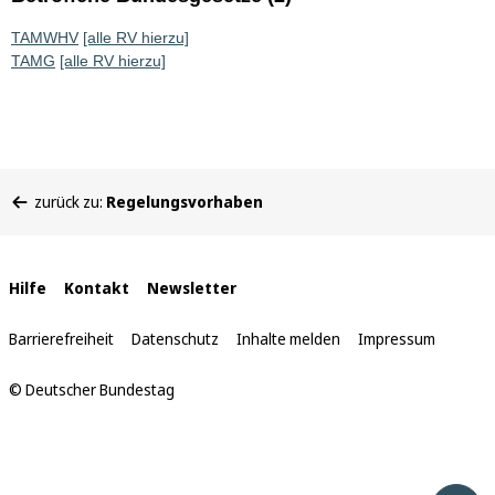
TAMWHV
[alle RV hierzu]
TAMG
[alle RV hierzu]
Sie
zurück zu:
Regelungsvorhaben
befinden
sich
hier:
Interne
Hilfe
Kontakt
Newsletter
Links
Barrierefreiheit
Datenschutz
Inhalte melden
Impressum
© Deutscher Bundestag