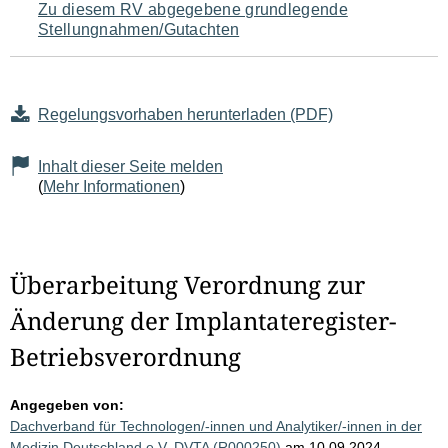
Zu diesem RV abgegebene grundlegende
Stellungnahmen/Gutachten
Regelungsvorhaben herunterladen (PDF)
Inhalt dieser Seite melden
(
Mehr Informationen
)
Überarbeitung Verordnung zur
Änderung der Implantateregister-
Betriebsverordnung
Angegeben von:
Dachverband für Technologen/-innen und Analytiker/-innen in der
Medizin Deutschland e.V. DVTA (R000250)
am 10.09.2024