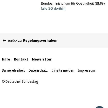
Bundesministerium für Gesundheit (BMG)
[alle SG dorthin]
Sie
zurück zu:
Regelungsvorhaben
befinden
sich
hier:
Interne
Hilfe
Kontakt
Newsletter
Links
Barrierefreiheit
Datenschutz
Inhalte melden
Impressum
© Deutscher Bundestag