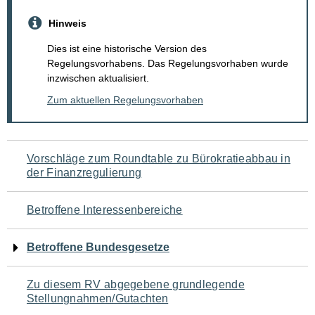
Hinweis
Dies ist eine historische Version des
Regelungsvorhabens. Das Regelungsvorhaben wurde
inzwischen aktualisiert.
Zum aktuellen Regelungsvorhaben
Navigation
Vorschläge zum Roundtable zu Bürokratieabbau in
der Finanzregulierung
für
den
Betroffene Interessenbereiche
Seiteninhalt
Betroffene Bundesgesetze
Zu diesem RV abgegebene grundlegende
Stellungnahmen/Gutachten