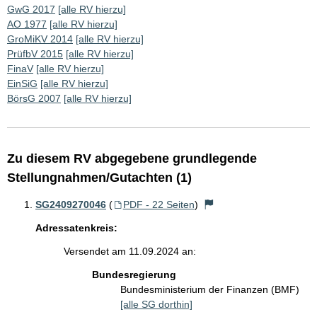
GwG 2017
[alle RV hierzu]
AO 1977
[alle RV hierzu]
GroMiKV 2014
[alle RV hierzu]
PrüfbV 2015
[alle RV hierzu]
FinaV
[alle RV hierzu]
EinSiG
[alle RV hierzu]
BörsG 2007
[alle RV hierzu]
Zu diesem RV abgegebene grundlegende
Stellungnahmen/Gutachten (1)
SG2409270046
(
PDF - 22 Seiten
)
Adressatenkreis:
Versendet am 11.09.2024 an:
Bundesregierung
Bundesministerium der Finanzen (BMF)
[alle SG dorthin]