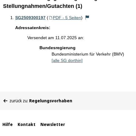
Stellungnahmen/Gutachten (1)
SG2509300197
(
PDF - 5 Seiten
)
Adressatenkreis:
Versendet am 11.07.2025 an:
Bundesregierung
Bundesministerium für Verkehr (BMV)
[alle SG dorthin]
Sie
zurück zu:
Regelungsvorhaben
befinden
sich
hier:
Interne
Hilfe
Kontakt
Newsletter
Links