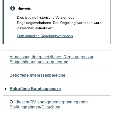
Hinweis
Dies ist eine historische Version des
Regelungsvorhabens. Das Regelungsvorhaben wurde
inzwischen aktualisiert.
Zum aktuellen Regelungsvorhaben
Navigation
Anpassung der gesetzlichen Regelungen zur
Entgeltbildung und -regulierung
für
den
Betroffene Interessenbereiche
Seiteninhalt
Betroffene Bundesgesetze
Zu diesem RV abgegebene grundlegende
Stellungnahmen/Gutachten