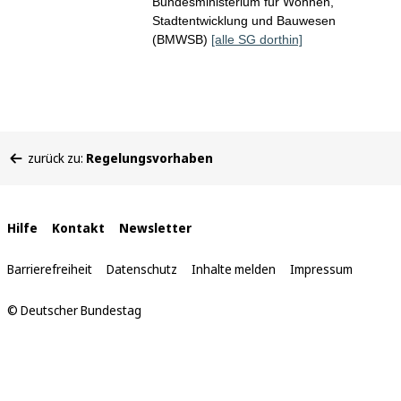
Bundesministerium für Wohnen,
Stadtentwicklung und Bauwesen
(BMWSB)
[alle SG dorthin]
Sie
zurück zu:
Regelungsvorhaben
befinden
sich
hier:
Interne
Hilfe
Kontakt
Newsletter
Links
Barrierefreiheit
Datenschutz
Inhalte melden
Impressum
© Deutscher Bundestag