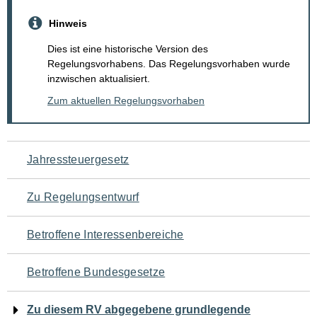
Hinweis
Dies ist eine historische Version des
Regelungsvorhabens. Das Regelungsvorhaben wurde
inzwischen aktualisiert.
Zum aktuellen Regelungsvorhaben
Navigation
Jahressteuergesetz
für
Zu Regelungsentwurf
den
Betroffene Interessenbereiche
Seiteninhalt
Betroffene Bundesgesetze
Zu diesem RV abgegebene grundlegende