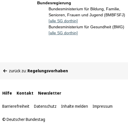
Bundesregierung
Bundesministerium für Bildung, Familie,
Senioren, Frauen und Jugend (BMBFSFJ)
[alle SG dorthin]
Bundesministerium für Gesundheit (BMG)
[alle SG dorthin]
Sie
zurück zu:
Regelungsvorhaben
befinden
sich
hier:
Interne
Hilfe
Kontakt
Newsletter
Links
Barrierefreiheit
Datenschutz
Inhalte melden
Impressum
© Deutscher Bundestag