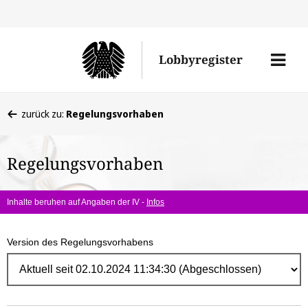
Direk
zum
Men
Lobbyregister
Inhal
öffne
Sie
zurück zu:
Regelungsvorhaben
befinden
sich
Regelungsvorhaben
hier:
Inhalte beruhen auf Angaben der IV -
Infos
Version des Regelungsvorhabens