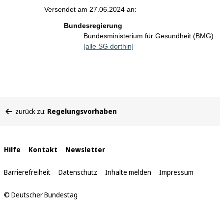
Versendet am 27.06.2024 an:
Bundesregierung
Bundesministerium für Gesundheit (BMG)
[alle SG dorthin]
Sie
zurück zu:
Regelungsvorhaben
befinden
sich
hier:
Interne
Hilfe
Kontakt
Newsletter
Links
Barrierefreiheit
Datenschutz
Inhalte melden
Impressum
© Deutscher Bundestag