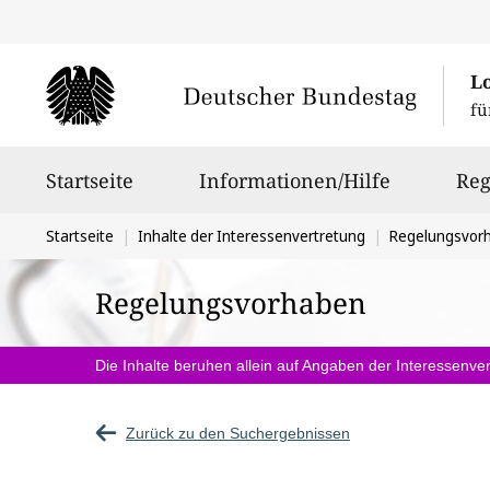
L
fü
Hauptnavigation
Startseite
Informationen/Hilfe
Reg
Sie
Startseite
Inhalte der Interessenvertretung
Regelungsvor
befinden
Regelungsvorhaben
sich
hier:
Die Inhalte beruhen allein auf Angaben der Interessenver
Zurück zu den Suchergebnissen