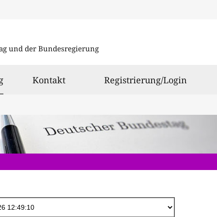
Direkt
zum
ag und der Bundesregierung
Inhalt
ausgewählt
g
Kontakt
Registrierung/Login