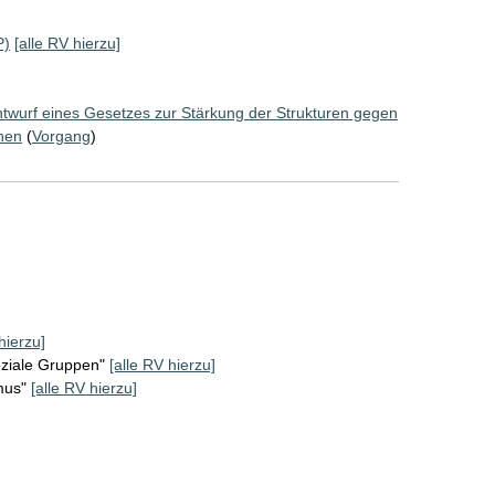
P)
[alle RV hierzu]
twurf eines Gesetzes zur Stärkung der Strukturen gegen
hen
(
Vorgang
)
hierzu]
oziale Gruppen"
[alle RV hierzu]
mus"
[alle RV hierzu]