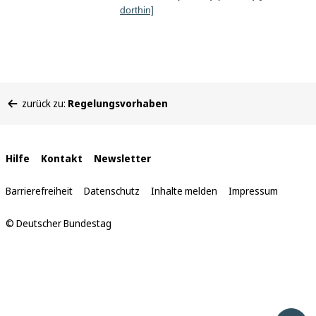
dorthin]
Sie
zurück zu:
Regelungsvorhaben
befinden
sich
hier:
Interne
Hilfe
Kontakt
Newsletter
Links
Barrierefreiheit
Datenschutz
Inhalte melden
Impressum
© Deutscher Bundestag