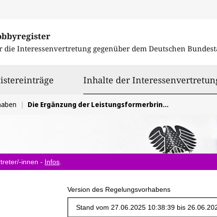
obbyregister
r die Interessenvertretung gegenüber dem
Deutschen Bundest
istereinträge
Inhalte der Interessenvertretun
haben
Die Ergänzung der Leistungsformerbringung von Pensionsfonds durch Ratenzahlungen in § 236 VAG-E wird begrüßt und um leichte Korrektur gebeten.
treter/-innen -
Infos
.
Version des Regelungsvorhabens