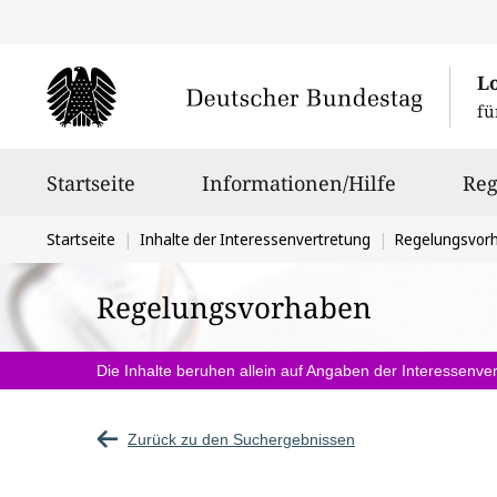
L
fü
Hauptnavigation
Startseite
Informationen/Hilfe
Reg
Sie
Startseite
Inhalte der Interessenvertretung
Regelungsvor
befinden
Regelungsvorhaben
sich
hier:
Die Inhalte beruhen allein auf Angaben der Interessenver
Zurück zu den Suchergebnissen