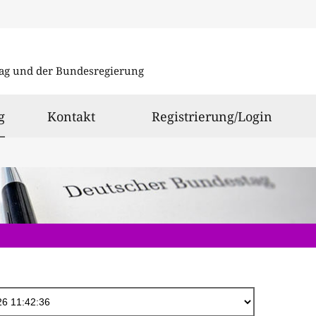
Direkt
zum
ag und der Bundesregierung
Inhalt
ausgewählt
g
Kontakt
Registrierung/Login