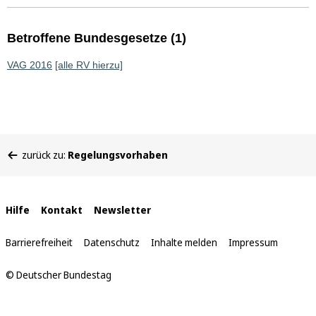
Betroffene Bundesgesetze (1)
VAG 2016
[alle RV hierzu]
Sie
zurück zu:
Regelungsvorhaben
befinden
sich
hier:
Interne
Hilfe
Kontakt
Newsletter
Links
Barrierefreiheit
Datenschutz
Inhalte melden
Impressum
© Deutscher Bundestag