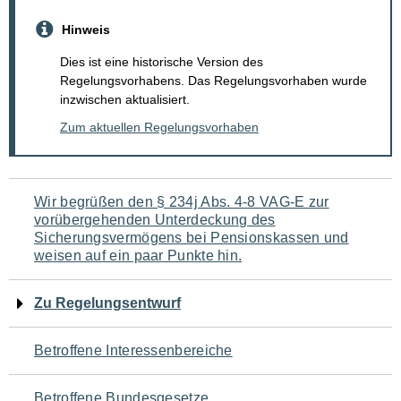
Hinweis
Dies ist eine historische Version des
Regelungsvorhabens. Das Regelungsvorhaben wurde
inzwischen aktualisiert.
Zum aktuellen Regelungsvorhaben
Navigation
Wir begrüßen den § 234j Abs. 4-8 VAG-E zur
vorübergehenden Unterdeckung des
für
Sicherungsvermögens bei Pensionskassen und
weisen auf ein paar Punkte hin.
den
Seiteninhalt
Zu Regelungsentwurf
Betroffene Interessenbereiche
Betroffene Bundesgesetze