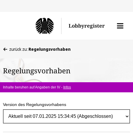
Direk
zum
Men
Lobbyregister
Inhal
öffne
Sie
zurück zu:
Regelungsvorhaben
befinden
sich
Regelungsvorhaben
hier:
Inhalte beruhen auf Angaben der IV -
Infos
Version des Regelungsvorhabens