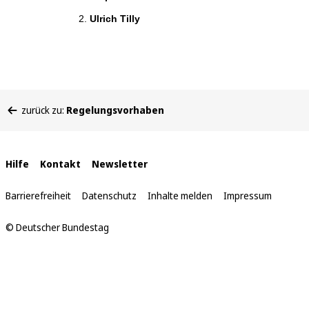
Ulrich Tilly
Sie
zurück zu:
Regelungsvorhaben
befinden
sich
hier:
Interne
Hilfe
Kontakt
Newsletter
Links
Barrierefreiheit
Datenschutz
Inhalte melden
Impressum
© Deutscher Bundestag