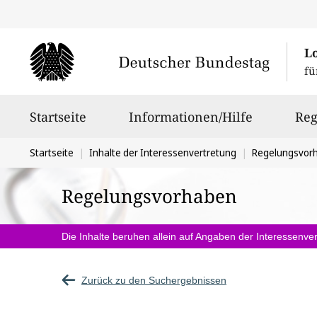
L
fü
Hauptnavigation
Startseite
Informationen/Hilfe
Reg
Sie
Startseite
Inhalte der Interessenvertretung
Regelungsvor
befinden
Regelungsvorhaben
sich
hier:
Die Inhalte beruhen allein auf Angaben der Interessenver
Zurück zu den Suchergebnissen