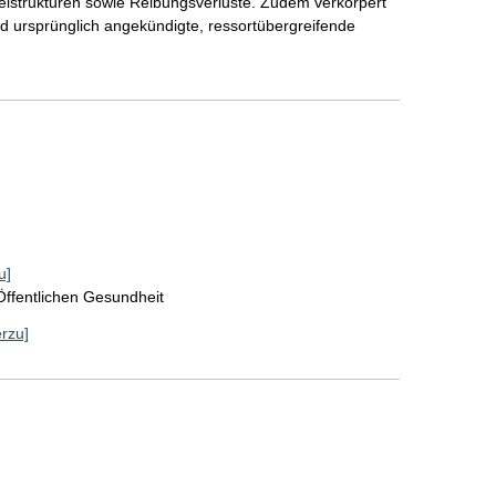
pelstrukturen sowie Reibungsverluste. Zudem verkörpert
d ursprünglich angekündigte, ressortübergreifende
u]
Öffentlichen Gesundheit
erzu]