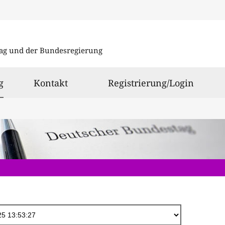
Direkt
zum
ag und der Bundesregierung
Inhalt
ausgewählt
g
Kontakt
Registrierung/Login