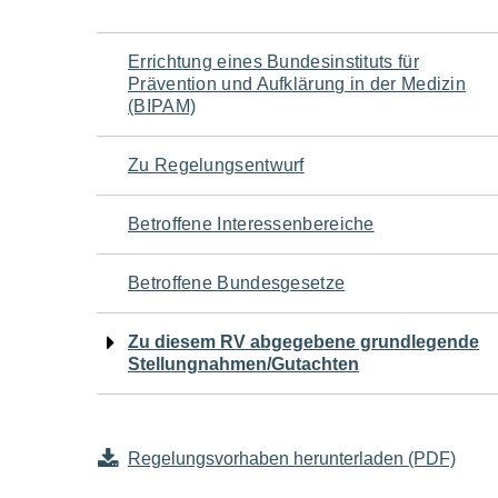
Navigation
Errichtung eines Bundesinstituts für
Prävention und Aufklärung in der Medizin
für
(BIPAM)
den
Zu Regelungsentwurf
Seiteninhalt
Betroffene Interessenbereiche
Betroffene Bundesgesetze
Zu diesem RV abgegebene grundlegende
Stellungnahmen/Gutachten
Regelungsvorhaben herunterladen (PDF)