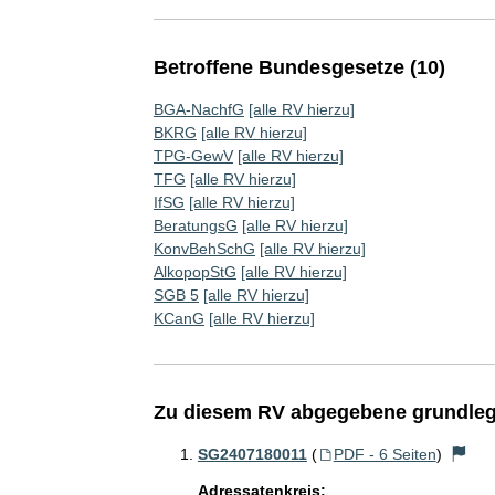
Betroffene Bundesgesetze (10)
BGA-NachfG
[alle RV hierzu]
BKRG
[alle RV hierzu]
TPG-GewV
[alle RV hierzu]
TFG
[alle RV hierzu]
IfSG
[alle RV hierzu]
BeratungsG
[alle RV hierzu]
KonvBehSchG
[alle RV hierzu]
AlkopopStG
[alle RV hierzu]
SGB 5
[alle RV hierzu]
KCanG
[alle RV hierzu]
Zu diesem RV abgegebene grundleg
SG2407180011
(
PDF - 6 Seiten
)
Adressatenkreis: