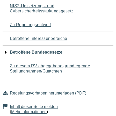
Navigation
NIS2-Umsetzungs- und
Cybersicherheitsstärkungsgesetz
für
den
Zu Regelungsentwurf
Seiteninhalt
Betroffene Interessenbereiche
Betroffene Bundesgesetze
Zu diesem RV abgegebene grundlegende
Stellungnahmen/Gutachten
Regelungsvorhaben herunterladen (PDF)
Inhalt dieser Seite melden
(
Mehr Informationen
)