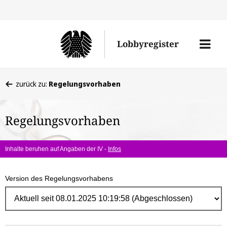
Direk
zum
Men
Lobbyregister
Inhal
öffne
Sie
zurück zu:
Regelungsvorhaben
befinden
sich
Regelungsvorhaben
hier:
Inhalte beruhen auf Angaben der IV -
Infos
Version des Regelungsvorhabens