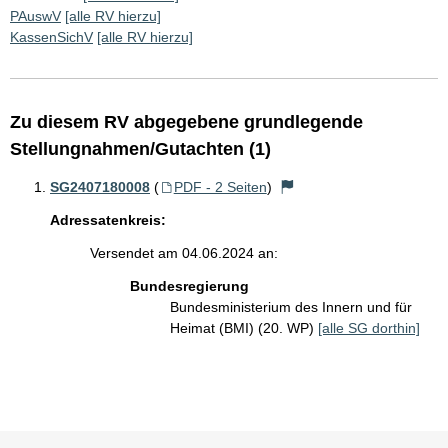
PAuswV
[alle RV hierzu]
KassenSichV
[alle RV hierzu]
Zu diesem RV abgegebene grundlegende
Stellungnahmen/Gutachten (1)
SG2407180008
(
PDF - 2 Seiten
)
Adressatenkreis:
Versendet am 04.06.2024 an:
Bundesregierung
Bundesministerium des Innern und für
Heimat (BMI) (20. WP)
[alle SG dorthin]
Sie