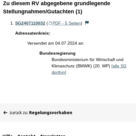
Zu diesem RV abgegebene grundlegende
Stellungnahmen/Gutachten (1)
SG2407110032
(
PDF - 5 Seiten
)
Adressatenkreis:
Versendet am 04.07.2024 an:
Bundesregierung
Bundesministerium für Wirtschaft und
Klimaschutz (BMWK) (20. WP)
[alle SG
dorthin]
Sie
zurück zu:
Regelungsvorhaben
befinden
sich
hier: