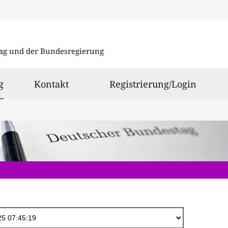
Direkt
zum
ag und der Bundesregierung
Inhalt
ausgewählt
g
Kontakt
Registrierung/Login