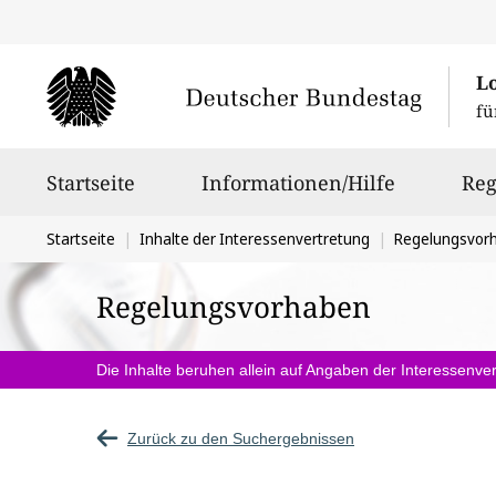
L
fü
Hauptnavigation
Startseite
Informationen/Hilfe
Reg
Sie
Startseite
Inhalte der Interessenvertretung
Regelungsvor
befinden
Regelungsvorhaben
sich
hier:
Die Inhalte beruhen allein auf Angaben der Interessenver
Zurück zu den Suchergebnissen