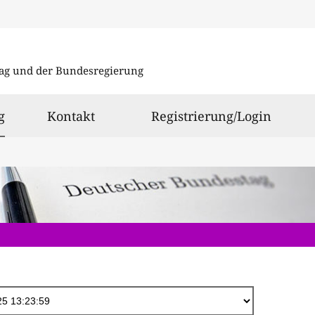
Direkt
zum
ag und der Bundesregierung
Inhalt
ausgewählt
g
Kontakt
Registrierung/Login