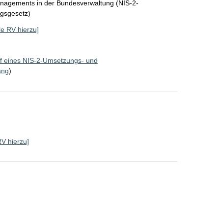
nagements in der Bundesverwaltung (NIS-2-
gsgesetz)
lle RV hierzu]
f eines NIS-2-Umsetzungs- und
ang
)
]
RV hierzu]