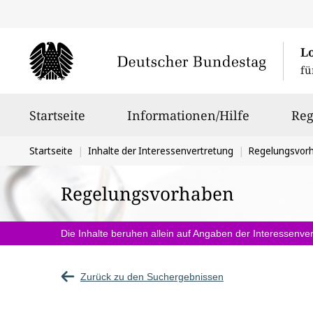
L
fü
Hauptnavigation
Startseite
Informationen/Hilfe
Reg
Sie
Startseite
Inhalte der Interessenvertretung
Regelungsvor
befinden
Regelungsvorhaben
sich
hier:
Die Inhalte beruhen allein auf Angaben der Interessenver
Zurück zu den Suchergebnissen