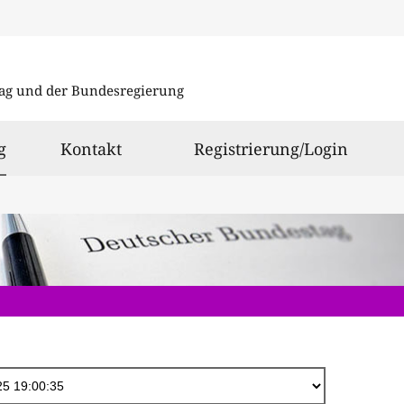
Direkt
zum
ag und der Bundesregierung
Inhalt
ausgewählt
g
Kontakt
Registrierung/Login