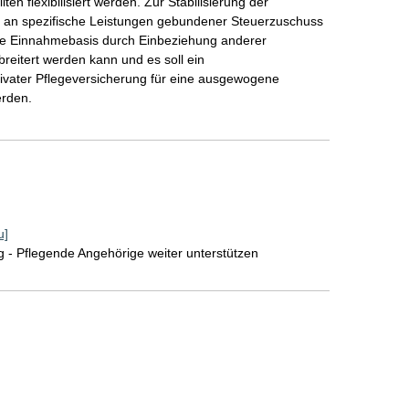
ten flexibilisiert werden. Zur Stabilisierung der
st an spezifische Leistungen gebundener Steuerzuschuss
 die Einnahmebasis durch Einbeziehung anderer
eitert werden kann und es soll ein
ivater Pflegeversicherung für eine ausgewogene
erden.
u]
- Pflegende Angehörige weiter unterstützen