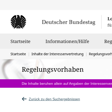
L
fü
Hauptnavigation
Startseite
Informationen/Hilfe
Reg
Sie
Startseite
Inhalte der Interessenvertretung
Regelungsvor
befinden
Regelungsvorhaben
sich
hier:
Die Inhalte beruhen allein auf Angaben der Interessenver
Zurück zu den Suchergebnissen