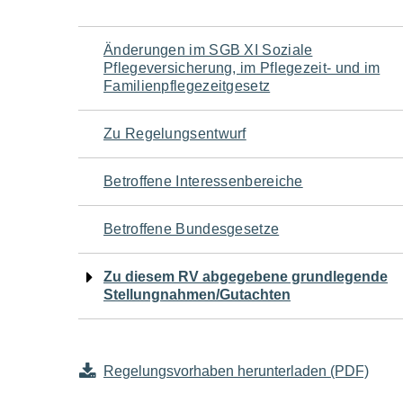
Navigation
Änderungen im SGB XI Soziale
Pflegeversicherung, im Pflegezeit- und im
für
Familienpflegezeitgesetz
den
Zu Regelungsentwurf
Seiteninhalt
Betroffene Interessenbereiche
Betroffene Bundesgesetze
Zu diesem RV abgegebene grundlegende
Stellungnahmen/Gutachten
Regelungsvorhaben herunterladen (PDF)