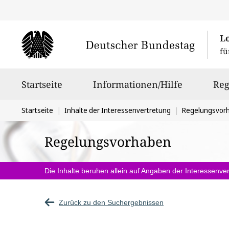
L
fü
Hauptnavigation
Startseite
Informationen/Hilfe
Reg
Sie
Startseite
Inhalte der Interessenvertretung
Regelungsvor
befinden
Regelungsvorhaben
sich
hier:
Die Inhalte beruhen allein auf Angaben der Interessenver
Zurück zu den Suchergebnissen