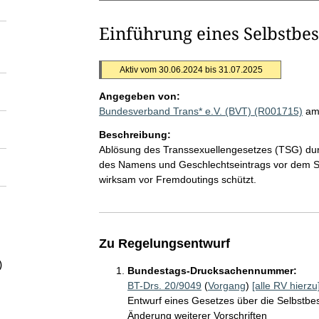
Einführung eines Selbstbe
Aktiv vom 30.06.2024 bis 31.07.2025
Angegeben von:
Bundesverband Trans* e.V. (BVT) (R001715)
am
Beschreibung:
Ablösung des Transsexuellengesetzes (TSG) du
des Namens und Geschlechtseintrags vor dem St
wirksam vor Fremdoutings schützt.
Zu Regelungsentwurf
)
Bundestags-Drucksachennummer:
BT-Drs. 20/9049
(
Vorgang
)
[alle RV hierzu
Entwurf eines Gesetzes über die Selbstbe
Änderung weiterer Vorschriften