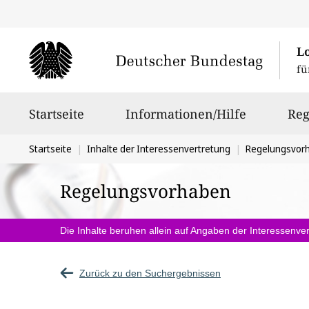
L
fü
Hauptnavigation
Startseite
Informationen/Hilfe
Reg
Sie
Startseite
Inhalte der Interessenvertretung
Regelungsvor
befinden
Regelungsvorhaben
sich
hier:
Die Inhalte beruhen allein auf Angaben der Interessenver
Zurück zu den Suchergebnissen