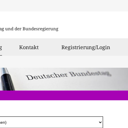
Direkt
zum
ag und der Bundesregierung
Inhalt
ausgewählt
g
Kontakt
Registrierung/Login