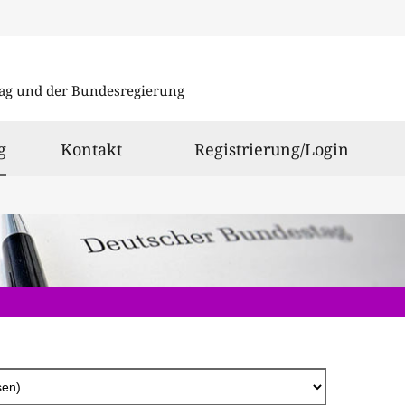
Direkt
zum
ag und der Bundesregierung
Inhalt
ausgewählt
g
Kontakt
Registrierung/Login