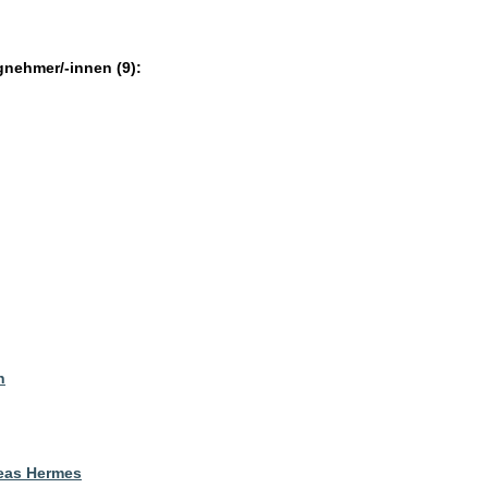
gnehmer/-innen (9):
n
eas Hermes