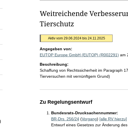
Weitreichende Verbesserun
Tierschutz
Aktiv vom 29.06.2024 bis 24.11.2025
Angegeben von:
EUTOP Europe GmbH (EUTOP) (R002291)
am 
Beschreibung:
Schaffung von Rechtssicherheit im Paragraph 1
Tierversuchen mit vernünftgem Grund)
Zu Regelungsentwurf
Bundesrats-Drucksachennummer:
BR-Drs. 256/24
(
Vorgang
)
[alle RV hierzu]
)
Entwurf eines Gesetzes zur Änderung des