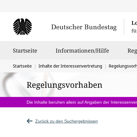
L
fü
Hauptnavigation
Startseite
Informationen/Hilfe
Reg
Sie
Startseite
Inhalte der Interessenvertretung
Regelungsvor
befinden
Regelungsvorhaben
sich
hier:
Die Inhalte beruhen allein auf Angaben der Interessenver
Zurück zu den Suchergebnissen