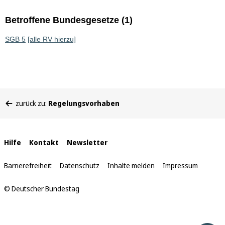
Betroffene Bundesgesetze (1)
SGB 5
[alle RV hierzu]
Sie
zurück zu:
Regelungsvorhaben
befinden
sich
hier:
Interne
Hilfe
Kontakt
Newsletter
Links
Barrierefreiheit
Datenschutz
Inhalte melden
Impressum
© Deutscher Bundestag