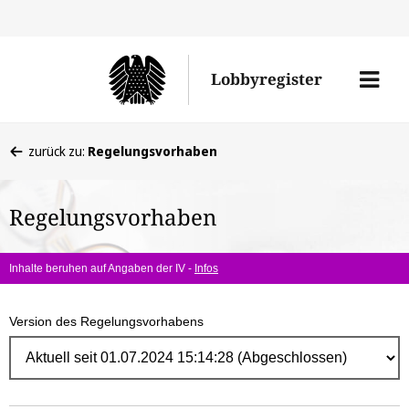
Direk
zum
Men
Lobbyregister
Inhal
öffne
Sie
zurück zu:
Regelungsvorhaben
befinden
sich
Regelungsvorhaben
hier:
Inhalte beruhen auf Angaben der IV -
Infos
Version des Regelungsvorhabens