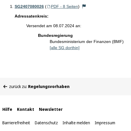
SG2407080026
(
PDF - 8 Seiten
)
Adressatenkreis:
Versendet am 08.07.2024 an:
Bundesregierung
Bundesministerium der Finanzen (BMF)
[alle SG dorthin]
Sie
zurück zu:
Regelungsvorhaben
befinden
sich
hier:
Interne
Hilfe
Kontakt
Newsletter
Links
Barrierefreiheit
Datenschutz
Inhalte melden
Impressum