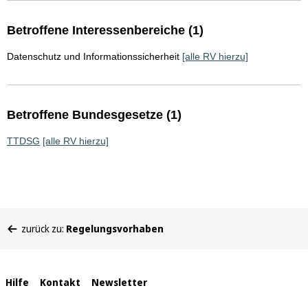
Betroffene Interessenbereiche (1)
Datenschutz und Informationssicherheit
[alle RV hierzu]
Betroffene Bundesgesetze (1)
TTDSG
[alle RV hierzu]
Sie
zurück zu:
Regelungsvorhaben
befinden
sich
hier:
Interne
Hilfe
Kontakt
Newsletter
Links