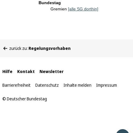
Bundestag
Gremien
[alle SG dorthin]
Sie
zurück zu:
Regelungsvorhaben
befinden
sich
hier:
Interne
Hilfe
Kontakt
Newsletter
Links
Barrierefreiheit
Datenschutz
Inhalte melden
Impressum
© Deutscher Bundestag