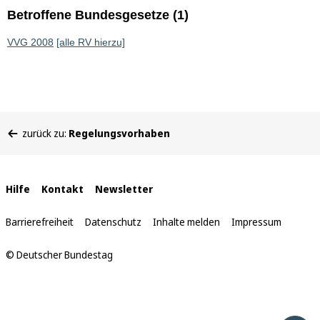
Betroffene Bundesgesetze (1)
VVG 2008
[alle RV hierzu]
Sie
zurück zu:
Regelungsvorhaben
befinden
sich
hier:
Interne
Hilfe
Kontakt
Newsletter
Links
Barrierefreiheit
Datenschutz
Inhalte melden
Impressum
© Deutscher Bundestag