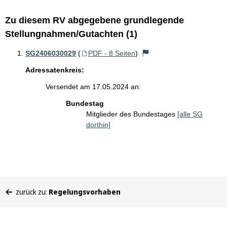
Zu diesem RV abgegebene grundlegende
Stellungnahmen/Gutachten (1)
SG2406030029
(
PDF - 8 Seiten
)
Adressatenkreis:
Versendet am 17.05.2024 an:
Bundestag
Mitglieder des Bundestages
[alle SG
dorthin]
Sie
zurück zu:
Regelungsvorhaben
befinden
sich
hier: