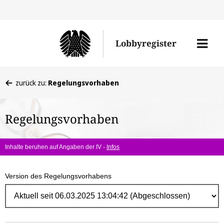
Direk
zum
Men
Lobbyregister
Inhal
öffne
Sie
zurück zu:
Regelungsvorhaben
befinden
sich
Regelungsvorhaben
hier:
Inhalte beruhen auf Angaben der IV -
Infos
Version des Regelungsvorhabens