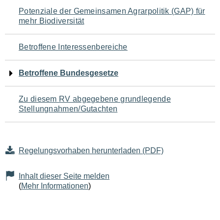
Navigation
Potenziale der Gemeinsamen Agrarpolitik (GAP) für
mehr Biodiversität
für
den
Betroffene Interessenbereiche
Seiteninhalt
Betroffene Bundesgesetze
Zu diesem RV abgegebene grundlegende
Stellungnahmen/Gutachten
Regelungsvorhaben herunterladen (PDF)
Inhalt dieser Seite melden
(
Mehr Informationen
)