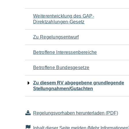
Navigation
Weiterentwicklung des GAP-
Direktzahlungen-Gesetz
für
Zu Regelungsentwurf
den
Betroffene Interessenbereiche
Seiteninhalt
Betroffene Bundesgesetze
Zu diesem RV abgegebene grundlegende
Stellungnahmen/Gutachten
Regelungsvorhaben herunterladen (PDF)
Inhalt dieser Seite melden
(
Mehr Informationen