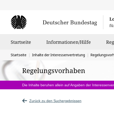
L
fü
Hauptnavigation
Startseite
Informationen/Hilfe
Reg
Sie
Startseite
Inhalte der Interessenvertretung
Regelungsvor
befinden
Regelungsvorhaben
sich
hier:
Die Inhalte beruhen allein auf Angaben der Interessenver
Zurück zu den Suchergebnissen