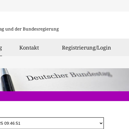
Direkt
zum
ag und der Bundesregierung
Inhalt
ausgewählt
g
Kontakt
Registrierung/Login