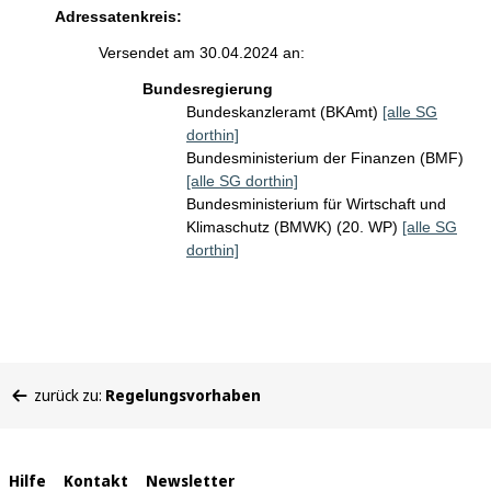
Adressatenkreis:
Versendet am 30.04.2024 an:
Bundesregierung
Bundeskanzleramt (BKAmt)
[alle SG
dorthin]
Bundesministerium der Finanzen (BMF)
[alle SG dorthin]
Bundesministerium für Wirtschaft und
Klimaschutz (BMWK) (20. WP)
[alle SG
dorthin]
Sie
zurück zu:
Regelungsvorhaben
befinden
sich
hier:
Interne
Hilfe
Kontakt
Newsletter