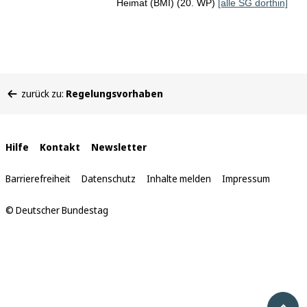
Heimat (BMI) (20. WP)
[alle SG dorthin]
Sie
zurück zu:
Regelungsvorhaben
befinden
sich
hier:
Interne
Hilfe
Kontakt
Newsletter
Links
Barrierefreiheit
Datenschutz
Inhalte melden
Impressum
© Deutscher Bundestag
Nach