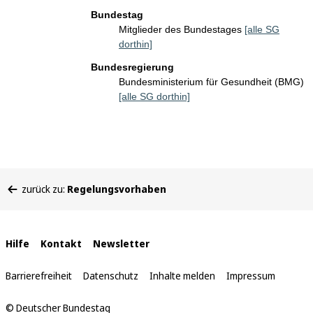
Bundestag
Mitglieder des Bundestages
[alle SG
dorthin]
Bundesregierung
Bundesministerium für Gesundheit (BMG)
[alle SG dorthin]
Sie
zurück zu:
Regelungsvorhaben
befinden
sich
hier:
Interne
Hilfe
Kontakt
Newsletter
Links
Barrierefreiheit
Datenschutz
Inhalte melden
Impressum
© Deutscher Bundestag