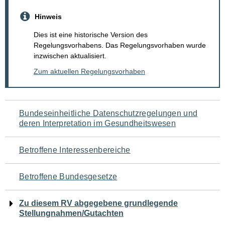
Hinweis
Dies ist eine historische Version des
Regelungsvorhabens. Das Regelungsvorhaben wurde
inzwischen aktualisiert.
Zum aktuellen Regelungsvorhaben
Navigation
Bundeseinheitliche Datenschutzregelungen und
deren Interpretation im Gesundheitswesen
für
den
Betroffene Interessenbereiche
Seiteninhalt
Betroffene Bundesgesetze
Zu diesem RV abgegebene grundlegende
Stellungnahmen/Gutachten