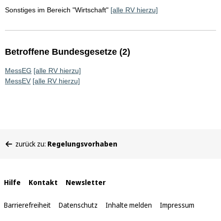
Sonstiges im Bereich "Wirtschaft"
[alle RV hierzu]
Betroffene Bundesgesetze (2)
MessEG
[alle RV hierzu]
MessEV
[alle RV hierzu]
Sie
zurück zu:
Regelungsvorhaben
befinden
sich
hier:
Interne
Hilfe
Kontakt
Newsletter
Links
Barrierefreiheit
Datenschutz
Inhalte melden
Impressum