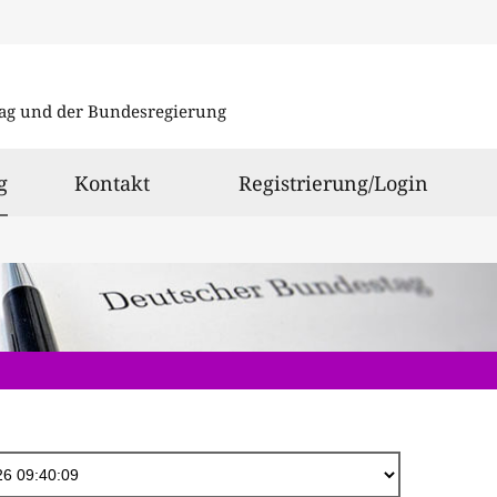
Direkt
zum
ag und der Bundesregierung
Inhalt
ausgewählt
g
Kontakt
Registrierung/Login