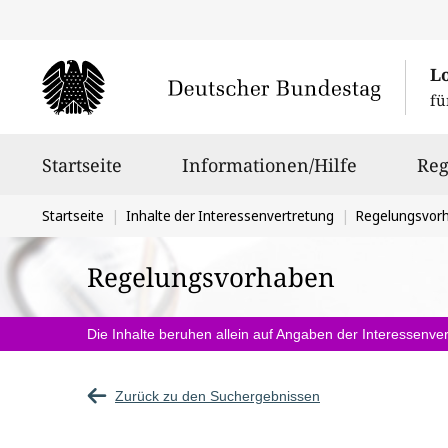
L
fü
Hauptnavigation
Startseite
Informationen/Hilfe
Reg
Sie
Startseite
Inhalte der Interessenvertretung
Regelungsvor
befinden
Regelungsvorhaben
sich
hier:
Die Inhalte beruhen allein auf Angaben der Interessenver
Zurück zu den Suchergebnissen