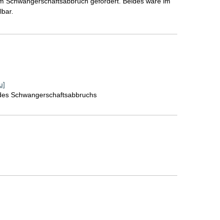
 zum Schwangerschaftsabbruch gefordert. Beides wäre im
lbar.
u]
 des Schwangerschaftsabbruchs