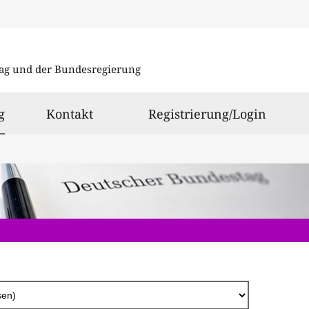
Direkt
zum
ag und der Bundesregierung
Inhalt
ausgewählt
g
Kontakt
Registrierung/Login