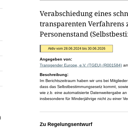
Verabschiedung eines schn
transparenten Verfahrens
Personenstand (Selbstbes
Aktiv vom 28.06.2024 bis 30.06.2026
Angegeben von:
Transgender Europe, e.V. (TGEU) (R001584)
am
Beschreibung:
Im Berichtszeitraum haben wir uns bei Mitgliede
dass das Selbstbestimmungsesetz kommt, sowie 
wie z.b. eine automatisierte Datenweitergabe a
insbesondere für Minderjährige nicht zu einer 
)
Zu Regelungsentwurf