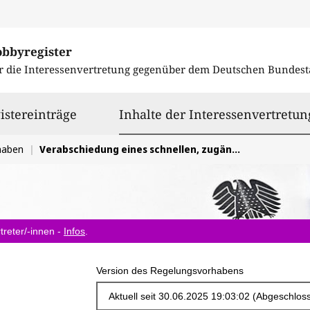
obbyregister
r die Interessenvertretung gegenüber dem
Deutschen Bundest
istereinträge
Inhalte der Interessenvertretun
haben
Verabschiedung eines schnellen, zugänglichen und transparenten Verfahrens zur Änderung von Namen und Personenstand (Selbstbestimmungsgesetz)
treter/-innen -
Infos
.
Version des Regelungsvorhabens