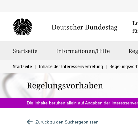
L
fü
Hauptnavigation
Startseite
Informationen/Hilfe
Reg
Sie
Startseite
Inhalte der Interessenvertretung
Regelungsvor
befinden
Regelungsvorhaben
sich
hier:
Die Inhalte beruhen allein auf Angaben der Interessenver
Zurück zu den Suchergebnissen