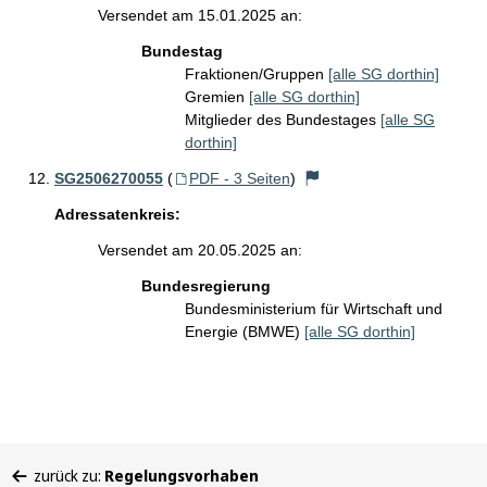
Versendet am 15.01.2025 an:
Bundestag
Fraktionen/Gruppen
[alle SG dorthin]
Gremien
[alle SG dorthin]
Mitglieder des Bundestages
[alle SG
dorthin]
SG2506270055
(
PDF - 3 Seiten
)
Adressatenkreis:
Versendet am 20.05.2025 an:
Bundesregierung
Bundesministerium für Wirtschaft und
Energie (BMWE)
[alle SG dorthin]
Sie
zurück zu:
Regelungsvorhaben
befinden