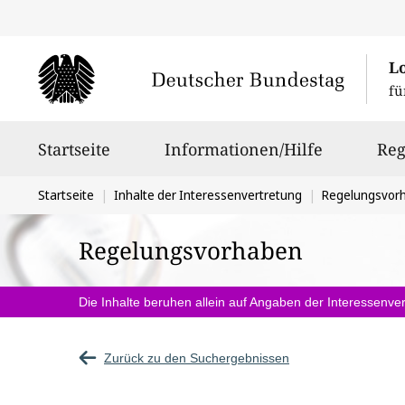
L
fü
Hauptnavigation
Startseite
Informationen/Hilfe
Reg
Sie
Startseite
Inhalte der Interessenvertretung
Regelungsvor
befinden
Regelungsvorhaben
sich
hier:
Die Inhalte beruhen allein auf Angaben der Interessenver
Zurück zu den Suchergebnissen