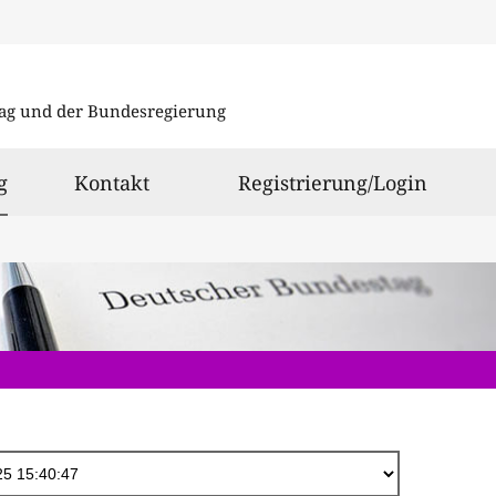
Direkt
zum
ag und der Bundesregierung
Inhalt
ausgewählt
g
Kontakt
Registrierung/Login