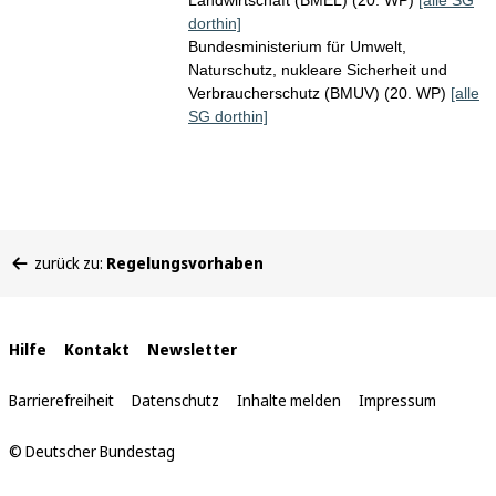
Landwirtschaft (BMEL) (20. WP)
[alle SG
dorthin]
Bundesministerium für Umwelt,
Naturschutz, nukleare Sicherheit und
Verbraucherschutz (BMUV) (20. WP)
[alle
SG dorthin]
Sie
zurück zu:
Regelungsvorhaben
befinden
sich
hier:
Interne
Hilfe
Kontakt
Newsletter
Links
Barrierefreiheit
Datenschutz
Inhalte melden
Impressum
© Deutscher Bundestag