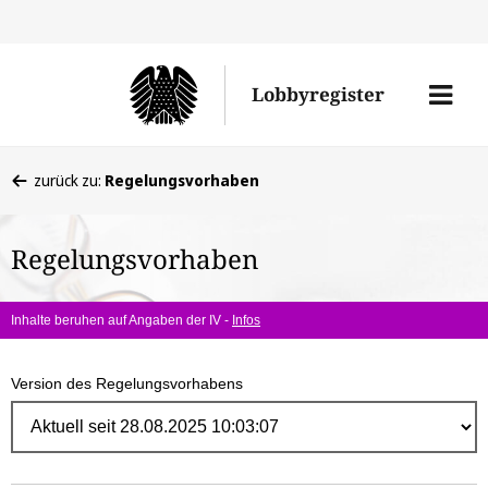
Direk
zum
Men
Lobbyregister
Inhal
öffne
Sie
zurück zu:
Regelungsvorhaben
befinden
sich
Regelungsvorhaben
hier:
Inhalte beruhen auf Angaben der IV -
Infos
Version des Regelungsvorhabens